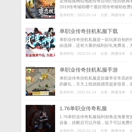
友情链接网站地图传奇自动打怪回收脚
2019传奇辅助哪个最好用传奇辅助收费
发布时间：2022-01-14
分类：
网通传奇
单职业传奇挂机私服下载
单职业传奇挂机私服是一款玩家自创的
由选择，还有大量的福利好礼免费送，为
发布时间：2022-01-14
分类：
网通传奇
单职业传奇挂机私服手游
单职业传奇挂机私服是款爆率非常高的
的豪礼，天天上线就能感受超多惊喜，游
发布时间：2022-01-14
分类：
网通传奇
1.76单职业传奇私服
1.76单职业传奇私服福利创角送海量资
设备，挂断后可以升级，锭子可以免费在
发布时间：2022-01-14
分类：
网通传奇