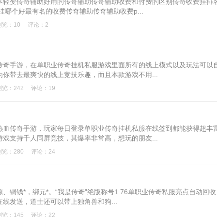
本轻变传奇辅助好用的传奇辅助传奇辅助收费和付费的区别传奇收费挂排
挂哪个好最有名的收费传奇辅助传奇辅助收费p...
浏览：10
评论：2
传奇手游，在单职业传奇挂机私服游戏里面所有的线上模式以及玩法可以
你带去最爽快的线上竞技乐趣，而且本款游戏不用...
浏览：242
评论：19
热血传奇手游，玩家每日登录单职业传奇挂机私服在线签到都能获得超丰
戏支持千人同屏竞技，其爆率非常高，想玩的朋友...
浏览：280
评论：24
源、铜钱*，绑元*。“我是传奇”绝版称号1.76单职业传奇私服亮点自动回收
线发送，道士还可以带上独角兽和狗...
浏览：145
评论：22