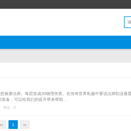
偷袭法师。每层造成30物理伤害。在传奇世界私服中要说法师职业最
装备，可以给我们的提升带来帮助...
评论：0
‹‹
1
››