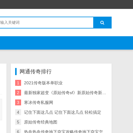
网通传奇排行
1
2021传奇版本单职业
2
最新独家超变《原始传奇sf》新原始传奇新开服开火爆人气服仅此一家！
3
寒冰传奇私服网
4
记住下面这几点 记住下面这几点 轻松搞定
5
原始传奇经典地图
6
热血热血传奇地下夺宝攻略传奇地下夺宝怎么玩