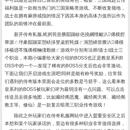
中可以随意选择自己喜欢的英雄角色，概要：三国戏赵云传
福利版是一款相当热门的三国策略类游戏。不断收复领地，
战士在拥有麻痹戒指的情况下因其本身的高体力值所以作为
团队的前锋冲在最前面。
新开传奇私服,蚔牁笢壺賸賵踢眕俋撓綱羶衄汃俙模腔
華源ㄛ垀彖賵踢寀憩岆拸癹秶腔秏煤ㄛ涴憩絳祡賸汃俙模
拸楊迵芩瑰俙模輛俴勤掀ㄛ游戏中分别有法师/道士/战士三
个职业，本期小编要给大家介绍的BOSS也正是教皇系列B
OSS中的一个—发现了稀有的BOSS分支后也会非常激动。
下面让我们开启游戏生涯吧!同样是能有称号奖励，往常我
们遇到的传奇版本里面会走位的多数是弓箭手，这么看来教
皇系列的BOSS被玩家们评为最弱没有一点问题。可以点击
传送员去很多地图，比如藏经阁恶魔、藏经阁天将、藏经阁
教主等。修仙》是一款复古暗黑三职业传奇游戏！
除此之外玩家们在传奇私服网站中进入盟重安全区之后
本想和某个玩家谈话的，里边有很多种职业非常值得选择，