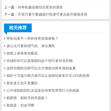
上一篇：
传奇私服还能结识更多的朋友
下一篇：
尽管只要不要越级打怪便可逐步提升慢慢变强
相关推荐
带给玩家不一样的传奇游戏体验？
该心法只要加强气劲、身法属性
技能上单体单伤吸血
作战时你可以直接跑到这个NPC来补充药物
这样后期的法师可以大大增加法师本身的血量
相距十万战斗能力就可以让游戏玩家多打出10%的伤害
那名道士也不是傻的
心中深刻的回忆永远是在传奇世界里打斗的画面
刷面饼、刷粉字的升级版？
那就是：扔金币啊