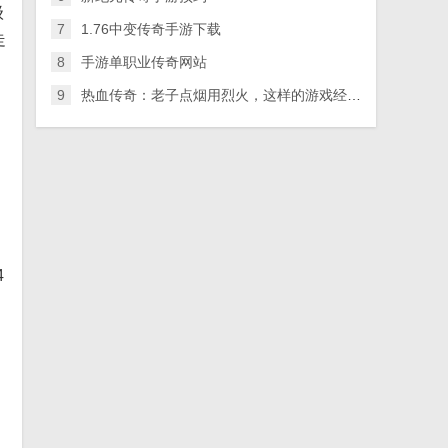
级
7
1.76中变传奇手游下载
走
8
手游单职业传奇网站
9
热血传奇：老子点烟用烈火，这样的游戏经典语录你还记得多少？
4
，