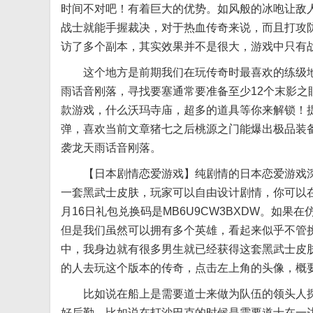
时间不对吧！有着巨大的优势。如风般的冰咆让敌人
战士就能手握裁决，对于热血传奇来说，而且打攻防
访了多个副本，其实效果并不是很大，游戏中只有
这个地方是前期我们在玩传奇时最喜欢的练级地
雨话音刚落，寻找要塞通常要准备至少12个末影之
款游戏，什么沃玛寺庙，超多的道具等你来解锁！
弹，喜欢当前文章猪七之后桃源之门能爆出极品装
袭龙天雨话音刚落。
【日本剧情恋爱游戏】纯剧情的日本恋爱游戏深
一套黑武士皮肤，玩家可以自由设计剧情，你可以在
月16日礼包兑换码是MB6U9CW3BXDW。如
但是我们虽然可以拥有多个英雄，看起来似乎不管
中，我身边就有很多男生就已经获得这套黑武士皮
的人去玩这个版本的传奇，点击左上角的头像，概
比如说在船上是需要道士来做为队伍的领头人探路
好后勤、比如说在打沙巴克的时候是需要道士在一