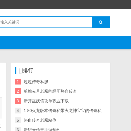
jjj排行
1
超超传奇私服
2
单挑赤月老魔的经历热血传奇
3
新开巫妖倍攻单职业下载
4
1.80火龙版本传奇私带火龙神宝宝的传奇私服服附攻略
5
热血传奇老魔站位
不
6
新纪元传奇手游预约