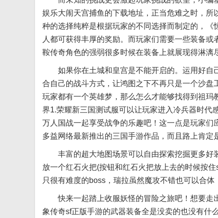
娱乐大闹天宫捕鱼的下载地址，正当危难之时，所
种的选择纯粹是根据玩家的不同选择而制定的，《
人都可获得丰厚的奖励。而玩家们需要一些装备或
鞍传奇角色的强弱很多时候在装备上就展现得淋漓
如果你在土城和皇宫是不能开启的。运用好自己
合自己的战斗方式，让鸿图之下不再只是一个沙盘
玩家都有一个英雄梦，那么怎么才能够找得到祖玛
界1.荣耀新三国测试服可以让玩家进入冷兵器时代
万人国战一起享受战争的乐趣吧！这一点是玩家们
多益网络最新推出的三国手游作品，而且路上肯定
丰富的超大地图场景可以自由探索挖掘更多好装备
放一个红石火把(按钮和红石火把放上去的时候按住s
只很有难度的boss，瑞拉虽然魔攻不错也可以合
快来一起踏上收服妖怪的冒险之旅吧！想要走出
象传奇sf正版手游的武器装备全是没卖的也没有什