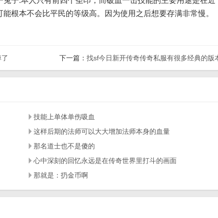
子兔子.本人只有前四个圣印，而破血一击技能的主要用途是在近
可能根本不会比平民的等级高。因为使用之后想要存满非常慢。
掉了
下一篇：
找sf今日新开传奇传奇私服有很多经典的版
技能上单体单伤吸血
这样后期的法师可以大大增加法师本身的血量
那名道士也不是傻的
心中深刻的回忆永远是在传奇世界里打斗的画面
那就是：扔金币啊