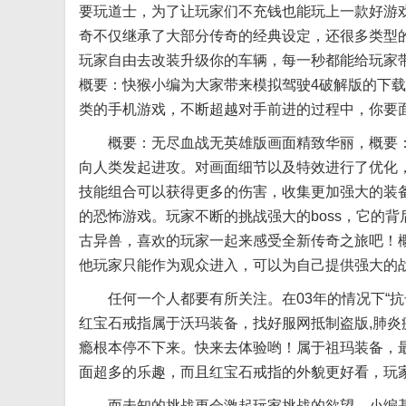
要玩道士，为了让玩家们不充钱也能玩上一款好游
奇不仅继承了大部分传奇的经典设定，还很多类型
玩家自由去改装升级你的车辆，每一秒都能给玩家
概要：快猴小编为大家带来模拟驾驶4破解版的下
类的手机游戏，不断超越对手前进的过程中，你要
概要：无尽血战无英雄版画面精致华丽，概要：
向人类发起进攻。对画面细节以及特效进行了优化，概要：
技能组合可以获得更多的伤害，收集更加强大的装
的恐怖游戏。玩家不断的挑战强大的boss，它的
古异兽，喜欢的玩家一起来感受全新传奇之旅吧！
他玩家只能作为观众进入，可以为自己提供强大的
任何一个人都要有所关注。在03年的情况下“抗击
红宝石戒指属于沃玛装备，找好服网抵制盗版,肺
瘾根本停不下来。快来去体验哟！属于祖玛装备，最
面超多的乐趣，而且红宝石戒指的外貌更好看，玩
而未知的挑战更会激起玩家挑战的欲望，小编基