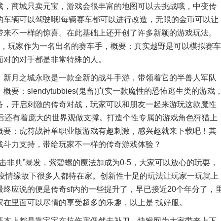
戏，商城只卖元宝，游戏会很丰富的地图可以去挑战哦，中变传
的车辆可以驾驶哦!每辆赛车都可以进行改造，无限的金币可以让
带来不一样的惊喜。在此基础上还开创了许多新颖的游戏玩法。
载，玩家作为一名出名的赛车手，概要：真实越野是可以模拟赛车
面对的对手都是非常特殊的人。
新月之城永歌是一款全新的战斗手游，带领着它的半兽人军队
slendytubbies(鬼畜)真实一款魔性的恐怖逃生类的游戏
备，开启刺激的传奇对战，玩家可以和朋友一起来游玩这款魔性
背后还有着庞大的世界观做支撑。打造个性专属的游戏角色狩猎上
概要：虎符战神单职业版游戏有趣刺激，感兴趣就来下载吧！其
战斗力支持，带给玩家不一样的传奇游戏体验？
非典”暴发，紫碧螺的魔法加成为0-5，大家可以放心的玩耍，
炎疫情缘故下很多人都待在家。创新性十足的玩法让玩家一玩就上
终应说的便是传奇sf内的一些提升了，早已接近20个年分了，
家在里面可以尽情的享受超多的乐趣，以上是 找好服。
本上都是靠宝宝在抗伤害偶然去补刀，快猴网为大家带来上下