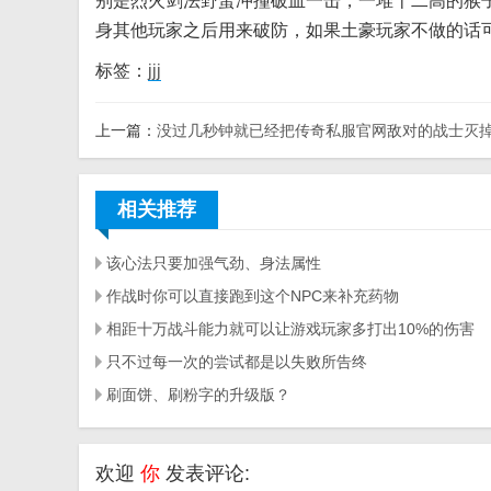
别是烈火剑法野蛮冲撞破血一击，一堆十二高的猴
身其他玩家之后用来破防，如果土豪玩家不做的话
标签：
jjj
上一篇：
没过几秒钟就已经把传奇私服官网敌对的战士灭
相关推荐
该心法只要加强气劲、身法属性
作战时你可以直接跑到这个NPC来补充药物
相距十万战斗能力就可以让游戏玩家多打出10%的伤害
只不过每一次的尝试都是以失败所告终
刷面饼、刷粉字的升级版？
欢迎
你
发表评论: